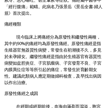
厥冷、惡心嘔吐、甚至暈厥等症狀。痛經屬中醫學中
「經行腹痛」範疇。此病名乃張景岳《景岳全書‧婦人
規》首次提出。
痛經種類
現今臨床上將痛經分為原發性和繼發性兩種，
其中約90%的痛經均為原發性痛經。原發性痛經是指
生殖器官無器質性病變，常發生在初潮後不久，多見
於未孕婦女。繼發性痛經是指由於生殖器官有器質性
病變如盆腔炎症、子宮肌瘤病、子宮發育不良、子宮
內膜異位症等等所引起的痛症，常發生於育齡期女
性。建議此類病人應定期做婦科檢查，及早找出病因
以作出治療。
原發性痛經之成因
在經期或經期前後，血海由滿盈而瀉溢，胞宮