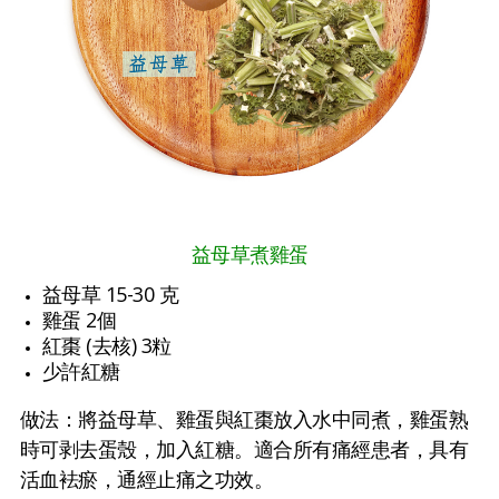
益母草煮雞蛋
益母草 15-30 克
雞蛋 2個
紅棗 (去核) 3粒
少許紅糖
做法：將益母草、雞蛋與紅棗放入水中同煮，雞蛋熟
時可剥去蛋殼，加入紅糖。適合所有痛經患者，具有
活血袪瘀，通經止痛之功效。