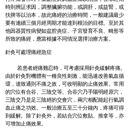
時則辨証求因，調整臟腑功能，或調肝，或益腎，或
扶脾等以治本，故此痛經的治療時間，一般建議最少
要有連續三個月經周期才能達到根治的目標。至於其
他因器質性病變如盆腔炎症、子宮發育不良、畸形等
所致的痛經，應當根據不同情況選擇治療方案。
針灸可處理痛經急症
若患者經痛難忍時，可考慮採用針灸緩解疼痛。
由於針灸對機體有一種良性刺激，能迅速改善氣血循
環，達致通則不痛之效，可收明顯的止痛效果。常用
的穴位有合谷、三陰交等。合谷穴乃手陽明經原穴，
三陰交乃是足三陰經的交會穴，兩穴相配能起行氣調
血止痛之功效。一般治療五至三十分鐘內，疼痛可得
到緩解。除了針灸外，若結合穴位敷貼、推拿等，亦
可增加止痛效果。