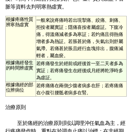
脈等資料去判明寒熱虛實。
根據疼痛性質
一般來說疼痛時若出現掣痛、絞痛、刺痛、
辨寒熱虛實
拒按者屬實証；隱痛喜按者屬虛証。下腹冷
痛，得溫痛減者多為寒証；若灼痛且得熱痛
增者多為熱証。若脹甚於痛，矢氣出則舒屬
氣滯。若痛甚於脹且經行血塊排出，腹痛減
輕者，屬血瘀。
根據痛經發生
若疼痛發生於經前或經後首一至二天者多為
的時間辨虛實
實証；若疼痛發生在經後或月經將乾淨時多
為虛証。
根據痛經的部
若疼痛痛在兩側少腹者病多在肝；若疼痛痛
位辨病位
在小腹引腰骶者病多在腎。
治療原則
至於痛經的治療原則則以調理沖任氣血為主，經
行疼痛發作時，重點在於調血止痛以治標；在非經期