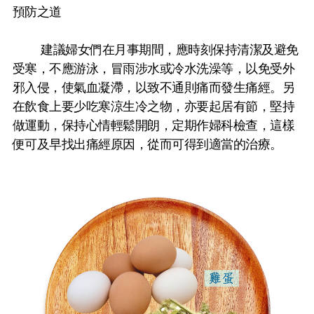
預防之道
建議婦女們在月事期間，應時刻保持清潔及避免
受寒，不應游泳，冒雨涉水或冷水洗澡等，以免受外
邪入侵，使氣血凝滯，以致不通則痛而發生痛經。另
在飲食上要少吃寒涼生冷之物，亦要起居有節，堅持
做運動，保持心情輕鬆開朗，定期作婦科檢查，這樣
便可及早找出痛經原因，從而可得到適當的治療。