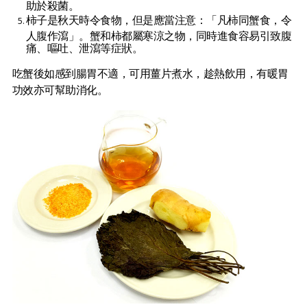
助於殺菌。
柿子是秋天時令食物，但是應當注意：「凡柿同蟹食，令
人腹作瀉」。蟹和柿都屬寒涼之物，同時進食容易引致腹
痛、嘔吐、泄瀉等症狀。
吃蟹後如感到腸胃不適，可用薑片煮水，趁熱飲用，有暖胃
功效亦可幫助消化。