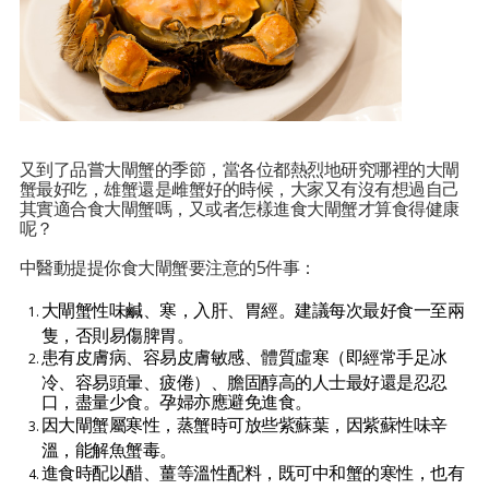
又到了品嘗大閘蟹的季節，當各位都熱烈地研究哪裡的大閘
蟹最好吃，雄蟹還是雌蟹好的時候，大家又有沒有想過自己
其實適合食大閘蟹嗎，又或者怎樣進食大閘蟹才算食得健康
呢？
中醫動提提你食大閘蟹要注意的5件事：
大閘蟹性味鹹、寒，入肝、胃經。建議每次最好食一至兩
隻，否則易傷脾胃。
患有皮膚病、容易皮膚敏感、體質虛寒（即經常手足冰
冷、容易頭暈、疲倦）、膽固醇高的人士最好還是忍忍
口，盡量少食。孕婦亦應避免進食。
因大閘蟹屬寒性，蒸蟹時可放些紫蘇葉，因紫蘇性味辛
溫，能解魚蟹毒。
進食時配以醋、薑等溫性配料，既可中和蟹的寒性，也有