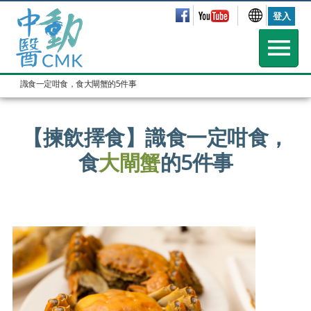
登入
識食一定咁食，食大閘蟹的5件事
【揀飲擇食】識食一定咁食，
食
大閘蟹
的5件事