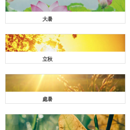
大暑
立秋
處暑