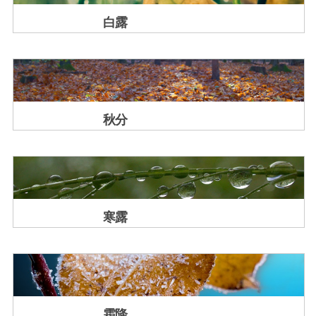
白露
秋分
寒露
霜降