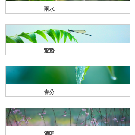
雨水
驚蟄
春分
清明