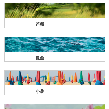
芒種
夏至
小暑