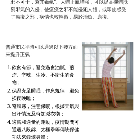
邪不可干，避其毒氣”。人體正氣增強，可以提高機體抵
禦邪氣的入侵，使瘟疫之邪不能侵犯人體，或即使感受
了瘟疫之邪，病情也較輕微，易於治癒、康復。
普通市民平時可以通過以下幾方面
來提升正氣：
飲食有節，避免過食油膩、煎
炸、辛辣、生冷、不衛生的食
物；
保證充足睡眠，作息規律，避免
挨夜晚睡；
避風寒，注意保暖，根據天氣與
出汗情況及時加減衣物；
適當和適量的運動，疫情期間可
通過八段錦、太極拳等傳統保健
功法來鍛煉身體；