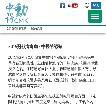
登入
2019冠狀病毒病 - 中醫的認識
2019冠狀病毒病 - 中醫的認識
2019冠狀病毒病屬於中醫“疫”病範疇，“疫”病是溫病中
具有強烈傳染性，並能引起流行的一類疾病, 病因為感受
疫戾之氣。冬時應寒而反大溫，春時應暖而復大寒，形
成疫戾之氣，從口鼻而入，疫氣相傳，致使疫病流行。
明朝著名溫病醫家吳又可在《溫疫論》指出“病疫之由，
昔以為非其時有其氣”。
中醫對疫病的防護主要包括扶正與祛邪兩個方面，《素
問·刺法論》指出“五疫之至，皆向染易，…，正氣存內，