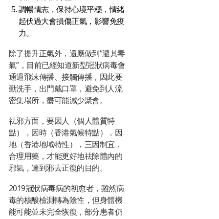
調暢情志，保持心境平穩，情緒
起伏過大會損傷正氣，影響免疫
力。
除了提升正氣外，還應做到“避其毒
氣”，目前已經知道新型冠狀病毒會
通過飛沫傳播、接觸傳播，因此要
勤洗手，出門戴口罩，避免到人流
密集場所，盡可能減少聚會。
祛邪方面，要因人（個人體質特
點），因時（香港氣候特點），因
地（香港地域特性），三因制宜，
合理用藥，才能更好地祛除體內的
邪氣，達到邪去正復的目的。
2019冠狀病毒病的初愈者，雖然病
毒的核酸檢測轉為陰性，但身體機
能可能並未完全恢復，部分患者仍