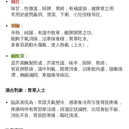
豬肚
：
味甘，性微溫，歸脾、胃經；有補虛損，健脾胃之用
常用於虛勞羸弱、泄瀉、下痢、小兒疳積等症。
胡椒
：
辛熱，純陽，有溫中散寒，醒脾開胃之功。
能夠下氣消痰，治寒痰食積，胃寒吐水。
多食容易動火傷氣，使人熱氣（上火）。
鹹酸菜
：
是芥菜醃製而成，芥菜性溫、味辛，歸肺、胃經；
有宣肺豁痰，溫中利氣，開胃消食。治寒飲內盛，咳嗽痰
滯，胸膈滿悶。寒腹痛等病症。
適合對象：
胃寒人士
臨床表現為：常因天氣變冷、感寒食冷而引發胃脘疼痛，
疼痛時伴有胃部寒涼感，得溫症狀減輕。出現食欲不振、
消化不良、胃脘部寒痛，嘔吐清涎。