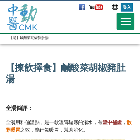
登入
【湯】鹹酸菜胡椒豬肚湯
--
【揀飲擇食】鹹酸菜胡椒豬肚
湯
全湯簡評：
全湯用料偏溫熱，是一款暖胃驅寒的湯水，有
溫中補虛
，
散
寒暖胃
之效，能行氣暖胃，幫助消化。