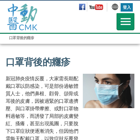
登入
口罩背後的癮疹
口罩背後的癮疹
新冠肺炎疫情反覆，大家需長期配
戴口罩以防感染，可是部份過敏體
質人士，他們鼻根、顴骨、頜骨或
耳後的皮膚，因被過緊的口罩邊擠
壓、與口罩掛帶摩擦、或對口罩物
料過敏等，而誘發了局部的皮膚變
紅、搔癢，甚至出現風團，只要脫
下口罩症狀便逐漸消失，但因他們
需每天配戴口罩，以致症狀反覆發