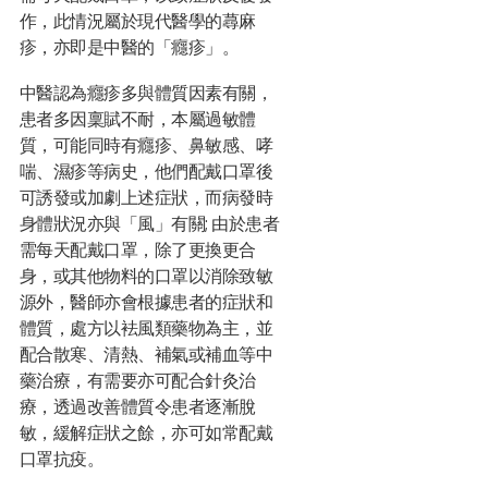
作，此情況屬於現代醫學的蕁麻
疹，亦即是中醫的「癮疹」。
中醫認為癮疹多與體質因素有關，
患者多因稟賦不耐，本屬過敏體
質，可能同時有癮疹、鼻敏感、哮
喘、濕疹等病史，他們配戴口罩後
可誘發或加劇上述症狀，而病發時
身體狀況亦與「風」有關; 由於患者
需每天配戴口罩，除了更換更合
身，或其他物料的口罩以消除致敏
源外，醫師亦會根據患者的症狀和
體質，處方以袪風類藥物為主，並
配合散寒、清熱、補氣或補血等中
藥治療，有需要亦可配合針灸治
療，透過改善體質令患者逐漸脫
敏，緩解症狀之餘，亦可如常配戴
口罩抗疫。