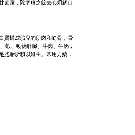
甘蔗露，除寒痰之餘去心煩解口
白質構成胎兒的肌肉和筋骨，骨
品、蝦、動物肝臟、牛肉、牛奶，
是胞胎所賴以維生。常用方藥，