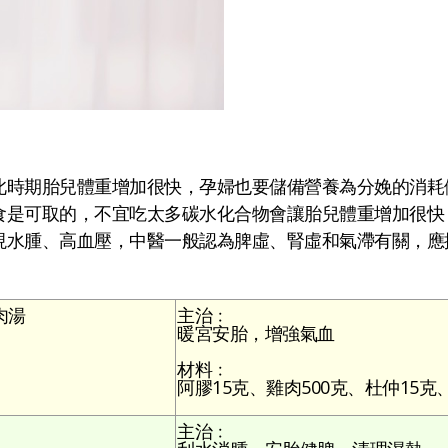
此時期胎兒體重增加很快，孕婦也要儲備營養為分娩的消耗
食是可取的，不宜吃太多碳水化合物會讓胎兒體重增加很快
現水腫、高血壓，中醫一般認為脾虛、腎虛和氣滯有關，應
肉湯
主治﹕
暖宮安胎，增強氣血
材料﹕
阿膠15克、雞肉500克、杜仲15克
主治﹕