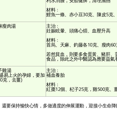
利水消腫，安胎健脾，清理濕熱
材料﹕
鯉魚一條、赤小豆30克、陳皮5克、
麻瘦肉湯
主治﹕
妊娠眩暈、頭痛心煩、血壓升高
材料﹕
首烏、天麻、釣藤各10克、瘦肉60
若然貧血，則要多食蛋黃、豬肝、
食品，除此之外中醫認為應要益氣
子雞湯
主治﹕
陽盛易上火的孕婦，要加
補血養胎
0克，去薑)
材料﹕
紅棗12個、杞子25克，雞500克、
，還要保持愉快心情，多做適度的伸展運動，迎接小生命降