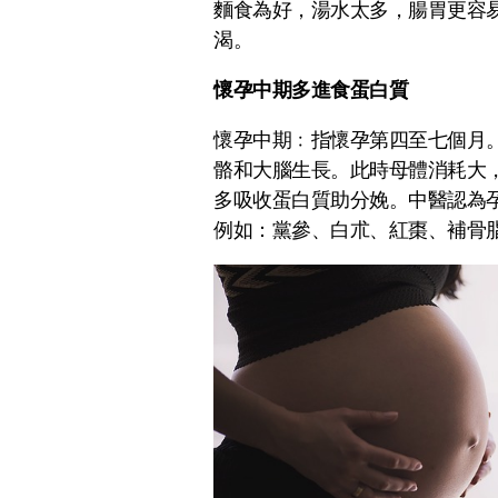
麵食為好，湯水太多，腸胃更容
渴。
懷孕中期多進食蛋白質
懷孕中期﹕指懷孕第四至七個月
骼和大腦生長。此時母體消耗大
多吸收蛋白質助分娩。中醫認為
例如：黨參、白朮、紅棗、補骨