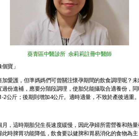
葵青區中醫診所 余莉莉註冊中醫師
像個寶」
倍加愛護，但準媽媽們可曾關注懷孕期間的飲食調理呢？未
宜過份進補，應要分階段調理，使胎兒能攝取合適養份，同
加1-2公斤；後期則增加4公斤。適時適量，不致於產後過重
個月，這時期胎兒生長速度緩慢，因此孕婦所需營養和熱量
婦此時脾胃功能降低，飲食要以健脾和胃易消化的食物為主