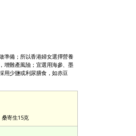
做準備；所以香港婦女選擇營養
，增難產風險；宜選用海參、墨
採用少鹽或利尿膳食，如赤豆
、桑寄生15克