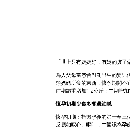
「世上只有媽媽好，有媽的孩子
為人父母當然會對剛出生的嬰兒
賴媽媽所食的東西，懷孕期間不
前期體重增加1-2公斤；中期增
懷孕初期少食多餐避油膩
懷孕初期﹕指懷孕後的第一至三
反應如噁心、嘔吐，中醫認為孕