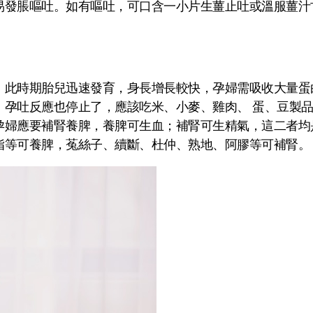
易發脹嘔吐。如有嘔吐，可口含一小片生薑止吐或溫服薑汁
。此時期胎兒迅速發育，身長增長較快，孕婦需吸收大量蛋
，孕吐反應也停止了，應該吃米、小麥、雞肉、 蛋、豆製
孕婦應要補腎養脾，養脾可生血；補腎可生精氣，這二者均
脂等可養脾，菟絲子、續斷、杜仲、熟地、阿膠等可補腎。