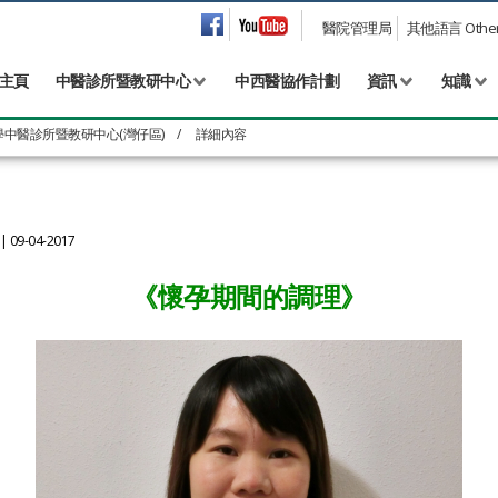
醫院管理局
其他語言 Other 
主頁
中醫診所暨教研中心
中西醫協作計劃
資訊
知識
學中醫診所暨教研中心(灣仔區)
/
詳細內容
| 09-04-2017
《懷孕期間的調理》