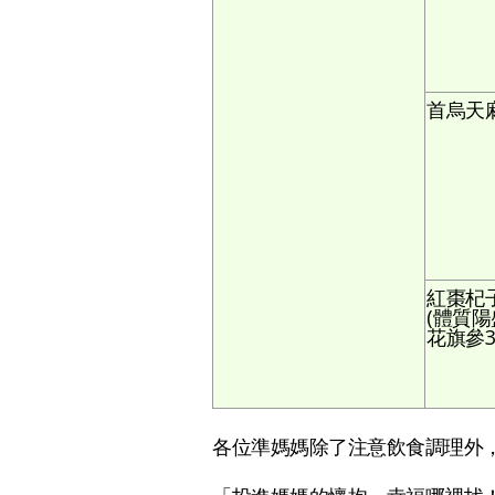
首烏天
紅棗杞
(體質
花旗參3
各位準媽媽除了注意飲食調理外