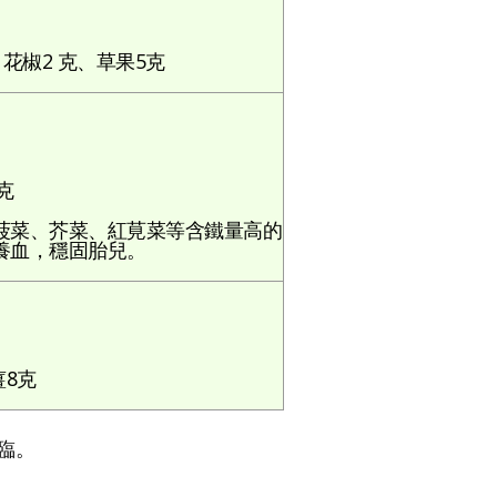
花椒2 克、草果5克
克
菠菜、芥菜、紅莧菜等含鐵量高的
養血，穩固胎兒。
薑8克
臨。