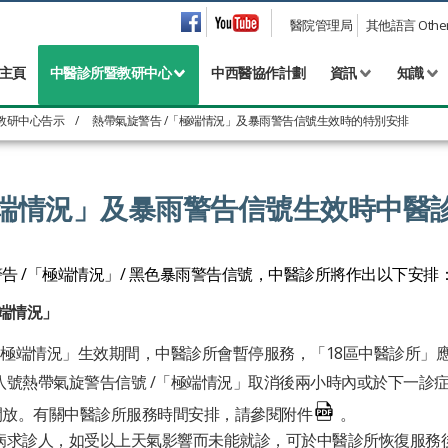
醫院管理局
其他語言 Other 
主頁
中醫診所暨教研中心
中西醫協作計劃
資訊
知識
教研中心告示
/
熱帶氣旋警告 /「極端情況」及暴雨警告信號生效時的特別安排
極端情況」及暴雨警告信號生效時中醫
告 /「極端情況」/ 黑色暴雨警告信號，中醫診所將作出以下安排
端情況」
「極端情況」生效期間，中醫診所會暫停服務，「18區中醫診所」
號熱帶氣旋警告信號 /「極端情況」取消後兩小時內或於下一診症
開放。有關中醫診所服務時間安排，請參閱附件
。
病求診人，如受以上天氣影響而未能就診，可於中醫診所恢復服務後