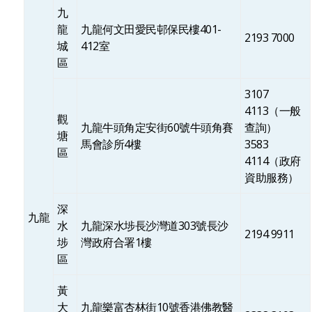
九
龍
九龍何文田愛民邨保民樓401-
2193 7000
城
412室
區
3107
4113（一般
觀
九龍牛頭角定安街60號牛頭角賽
查詢）
塘
馬會診所4樓
3583
區
4114（政府
資助服務）
深
九龍
水
九龍深水埗長沙灣道303號長沙
2194 9911
埗
灣政府合署1樓
區
黃
大
九龍樂富杏林街10號香港佛教醫