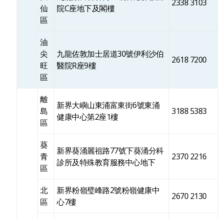
2338 3103
仙
院C座地下及閣樓
區
油
尖
九龍佐敦加士居道30號伊利沙伯
2618 7200
旺
醫院R座9樓
區
離
新界大嶼山東涌富東街6號東涌
島
3188 5383
健康中心第2座1樓
區
葵
新界葵涌麗祖路77號下葵涌分科
青
2370 2216
診所及特殊教育服務中心地下
區
北
新界粉嶺璧峰路2號粉嶺健康中
2670 2130
區
心7樓