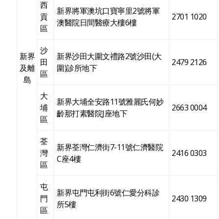
西
新界將軍澳坑口寶寧里2號將軍
貢
2701 1020
澳醫院日間醫療大樓6樓
區
沙
新界
新界沙田大圍文禮路2號沙田(大
田
2479 2126
及離
圍)診所地下
區
島
大
新界大埔全安路11號雅麗氏何妙
埔
2663 0004
齡那打素醫院J座地下
區
荃
新界荃灣仁濟街7-11號仁濟醫院
灣
2416 0303
C座4樓
區
屯
新界屯門屯利街6號仁愛分科診
門
2430 1309
所5樓
區