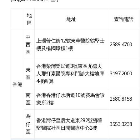
地
地址
查詢電話
區
中
上環普仁街12號東華醫院鶴堅士
西
2589 4700
樓及楊國璋樓1樓
區
香港柴灣樂民道3號東區尤德夫
東
人那打素醫院專科門診大樓地庫
3197 2000
區
4樓西翼
香港
南
香港香港仔水塘道10號賽馬會診
2580 8158
區
療所2樓
灣
香港灣仔皇后大道東282號鄧肇
仔
3553 3238
堅醫院社區日間醫療中心2樓
區