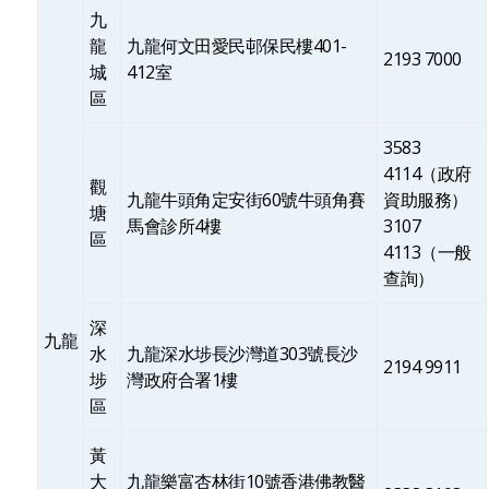
九
龍
九龍何文田愛民邨保民樓401-
2193 7000
城
412室
區
3583
4114（政府
觀
九龍牛頭角定安街60號牛頭角賽
資助服務）
塘
馬會診所4樓
3107
區
4113（一般
查詢）
深
九龍
水
九龍深水埗長沙灣道303號長沙
2194 9911
埗
灣政府合署1樓
區
黃
大
九龍樂富杏林街10號香港佛教醫