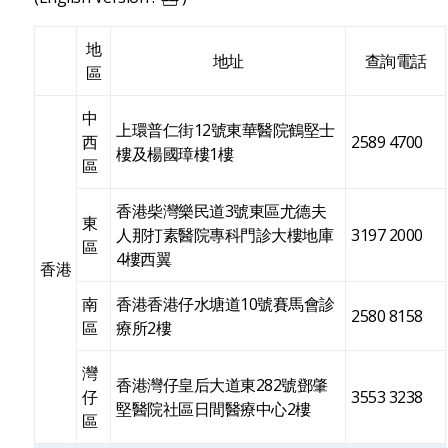
地
地址
查詢電話
區
中
上環普仁街12號東華醫院鶴堅士
西
2589 4700
樓及楊國璋樓1樓
區
香港柴灣樂民道3號東區尤德夫
東
人那打素醫院專科門診大樓地庫
3197 2000
區
4樓西翼
香港
南
香港香港仔水塘道10號賽馬會診
2580 8158
區
療所2樓
灣
香港灣仔皇后大道東282號鄧肇
仔
3553 3238
堅醫院社區日間醫療中心2樓
區