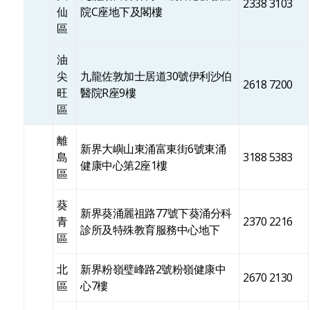
2338 3103
仙
院C座地下及閣樓
區
油
尖
九龍佐敦加士居道30號伊利沙伯
2618 7200
旺
醫院R座9樓
區
離
新界大嶼山東涌富東街6號東涌
島
3188 5383
健康中心第2座1樓
區
葵
新界葵涌麗祖路77號下葵涌分科
青
2370 2216
診所及特殊教育服務中心地下
區
北
新界粉嶺璧峰路2號粉嶺健康中
2670 2130
區
心7樓