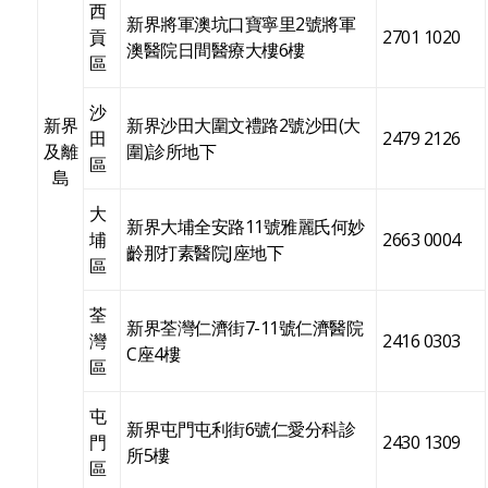
西
新界將軍澳坑口寶寧里2號將軍
貢
2701 1020
澳醫院日間醫療大樓6樓
區
沙
新界
新界沙田大圍文禮路2號沙田(大
田
2479 2126
及離
圍)診所地下
區
島
大
新界大埔全安路11號雅麗氏何妙
埔
2663 0004
齡那打素醫院J座地下
區
荃
新界荃灣仁濟街7-11號仁濟醫院
灣
2416 0303
C座4樓
區
屯
新界屯門屯利街6號仁愛分科診
門
2430 1309
所5樓
區