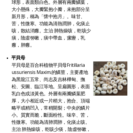
球形，表面類白色。外層有兩瓣鱗葉，
大小懸殊，大瓣緊抱小瓣，未抱部分呈
新月形，稱為「懷中抱月」。味甘、
苦，性微寒。功能為清熱潤肺，化痰止
咳，散結消癰。主治 肺熱燥咳，乾咳少
痰，陰虛勞嗽，痰中帶血，瘰癧，乳
癰，肺癰。
平貝母
平貝母是百合科植物平貝母Fritillaria
ussuriensis Maxim.的鱗莖，主要產地
為黑龍江五常、尚志及吉林樺甸、撫
松、安圖、臨江等地。呈扁圓形，表面
乳白色或淡黃色。外層有兩瓣鱗葉肥
厚，大小相近或一片稍大，抱合、頂端
略平或稍凹入，常稍開裂；中央的鱗片
小。質實而脆，斷面粉性。味辛、苦，
性微寒。功能為清肺潤肺，化痰止咳。
主治 肺熱燥咳，乾咳少痰，陰虛勞嗽，