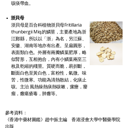
咳痰帶血。
浙貝母
浙貝母是百合科植物浙貝母Fritillaria
thunbergii Miq.的鱗莖，主要產地為浙
江鄞縣，所以以「浙」為名，另江蘇、
安徽、湖南等地亦有出產。呈扁圓形，
表面類白色。外層有兩瓣鱗葉肥厚，略
似腎形，互相抱合，內有小鱗葉兩至三
枚及乾縮的殘莖。質硬而脆，易折斷，
斷面白色至黃白色，富粉性，氣微。味
苦，性微寒。功能為清熱散結，化痰止
咳。主治 風熱燥熱痰熱咳嗽，瘰癧，癭
瘤，癰瘍瘡毒，肺癰等。
參考資料：
《香港中藥材圖鑑》趙中振主編 香港浸會大學中醫藥學院
出版