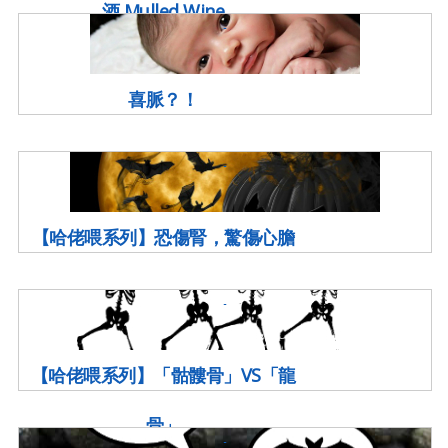
酒 Mulled Wine
喜脈？！
【哈佬喂系列】恐傷腎，驚傷心膽
【哈佬喂系列】「骷髏骨」VS「龍
骨」