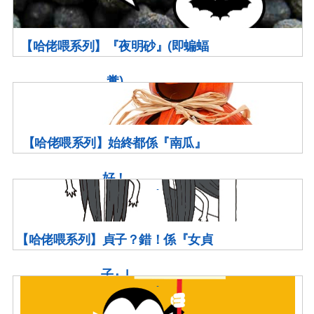
【哈佬喂系列】『夜明砂』(即蝙蝠
糞)
【哈佬喂系列】始終都係『南瓜』
好！
【哈佬喂系列】貞子？錯！係『女貞
子』!