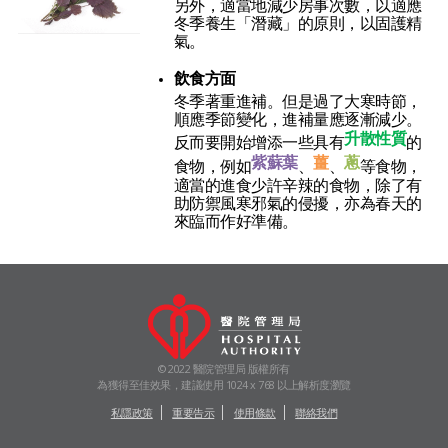
另外，適當地減少房事次數，以適應
冬季養生「潛藏」的原則，以固護精
氣。
飲食方面
冬季著重進補。但是過了大寒時節，
順應季節變化，進補量應逐漸減少。
升散性質
反而要開始增添一些具有
的
紫蘇葉
薑
蔥
食物，例如
、
、
等食物，
適當的進食少許辛辣的食物，除了有
助防禦風寒邪氣的侵擾，亦為春天的
來臨而作好準備。
© 2022 醫院管理局 版權所有
為獲得至佳效果，建議使用 1024 x 768 以上解析度瀏覽
私隱政策
重要告示
使用條款
聯絡我們