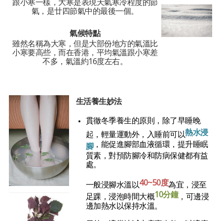
跟小寒一樣，大寒是表現天氣寒冷程度的節
氣，是廿四節氣中的最後一個。
氣候特點
雖然名稱為大寒，但是大部份地方的氣溫比
小寒要高些，而在香港，平均氣溫跟小寒差
不多，氣溫約16度左右。
生活養生妙法
貫徹冬季養生的原則，除了早睡晚
熱水浸
起，輕量運動外，入睡前可以
，能促進腳部血液循環，提升睡眠
腳
質素，對預防腳冷和防病保健都有益
處。
40~50度
一般浸腳水溫以
為宜，浸至
10分鐘
足踝，浸泡時間大概
，可邊浸
邊加熱水以保持水溫。