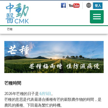
登入
芒種
芒種時間
2026年芒種的日子是
6月5日
。
芒種的意思是代表最適合播種有芒的穀類農作物的時間，是
農民的播種、下田最為繁忙的時機。