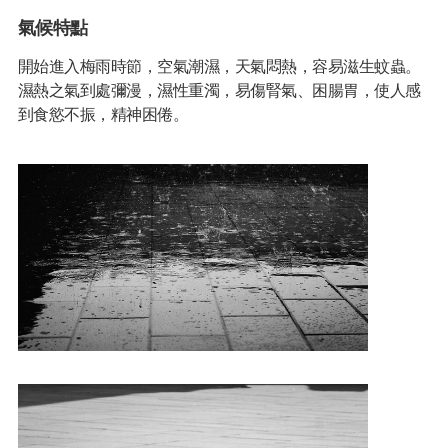
氣候特點
開始進入梅雨時節，空氣潮濕，天氣悶熱，容易滋生蚊蟲。
濕熱之氣到處彌漫，濕性重濁，易傷腎氣、困腸胃，使人感
到食慾不振，精神困倦。