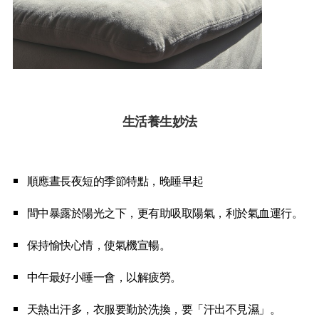
生活養生妙法
順應晝長夜短的季節特點，晚睡早起
間中暴露於陽光之下，更有助吸取陽氣，利於氣血運行。
保持愉快心情，使氣機宣暢。
中午最好小睡一會，以解疲勞。
天熱出汗多，衣服要勤於洗換，要「汗出不見濕」。