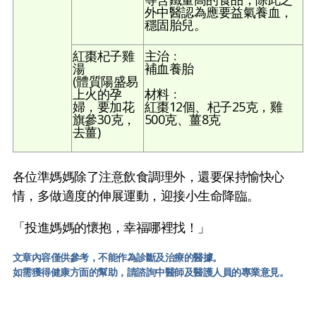
外中醫認為應要益氣養血，
穩固胎兒。
紅棗杞子雞
主治﹕
湯
補血養胎
(體質陽盛易
上火的孕
材料﹕
婦，要加花
紅棗12個、杞子25克，雞
旗參30克，
500克、薑8克
去薑)
各位準媽媽除了注意飲食調理外，還要保持愉快心
情，多做適度的伸展運動，迎接小生命降臨。
「投進媽媽的懷抱，幸福哪裡找！」
文章內容僅供參考，不能作為診斷及治療的醫據。
如需獲得健康方面的幫助，請諮詢中醫師及醫護人員的專業意見。