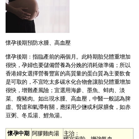
懷孕後期預防水腫、高血壓
懷孕後期﹕指臨產前的兩個月。此時期胎兒體重增加
很快，孕婦也要儲備營養為分娩的消耗做準備；所以
香港婦女選擇營養豐富的高質量的蛋白質為主要飲食
是可取的，不宜吃太多碳水化合物會讓胎兒體重增加
很快，增難產風險；宜選用海參、墨魚、蚌肉、淡
菜、瘦豬肉。如出現水腫、高血壓，中醫一般認為脾
虛、腎虛和氣滯有關，應採用少鹽或利尿膳食，如赤
豆粥、冬瓜湯、鯉魚湯。
懷孕中期
阿膠雞肉湯
主治﹕
暖宮安胎，增強氣血