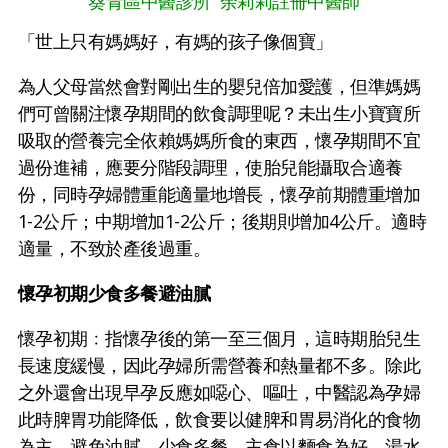
葵青區中醫診所 余莉莉註冊中醫師
「世上只有媽媽好，有媽的孩子像個寶」
為人父母當然會對剛出生的嬰兒倍加愛護，但準媽媽
們可曾關注懷孕期間的飲食調理呢？未出生小寶寶所
吸取的營養完全依賴媽媽所食的東西，懷孕期間不宜
過份進補，應要分階段調理，使胎兒能攝取合適養
份，同時孕婦體重能適量地增長，懷孕前期體重增加
1-2公斤；中期增加1-2公斤；後期則增加4公斤。適時
適量，不致於產後過重。
懷孕初期少食多餐避油膩
懷孕初期﹕指懷孕後的第一至三個月，這時期胎兒生
長速度緩慢，因此孕婦所需營養和熱量都不多。除此
之外還會出現早孕反應如噁心、嘔吐，中醫認為孕婦
此時脾胃功能降低，飲食要以健脾和胃易消化的食物
為主，避免油膩，少食多餐。主食以麵食為好，湯水