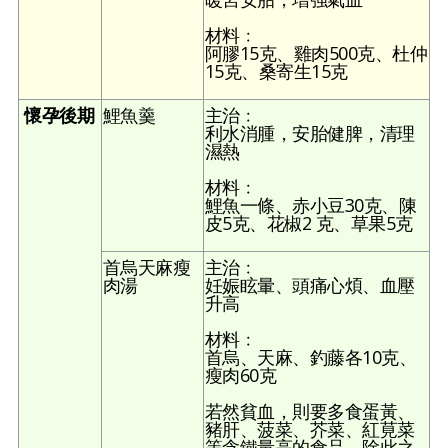
材料﹕
阿膠15克、雞肉500克、杜仲
15克、桑寄生15克
懷孕後期
鯉魚羹
主治﹕
利水消腫，安胎健脾，清理
濕熱
材料﹕
鯉魚一條、赤小豆30克、陳
皮5克、花椒2 克、草果5克
首烏天麻瘦
主治﹕
肉湯
妊娠眩暈、頭痛心煩、血壓
升高
材料﹕
首烏、天麻、釣藤各10克、
瘦肉60克
若然貧血，則要多食蛋黃、
豬肝、菠菜、芥菜、紅莧菜
等含鐵量高的食品，除此之