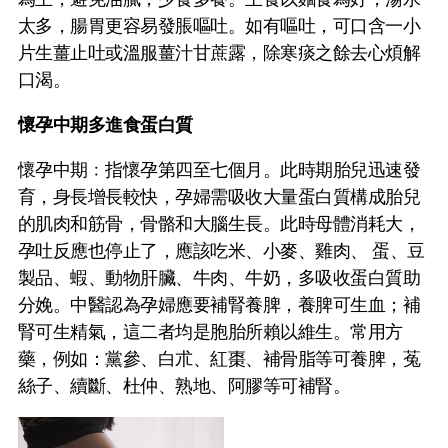
太多，腸胃更容易發脹嘔吐。如有嘔吐，可口含一小
片生薑止吐或溫服薑汁甘蔗露，除寒痰之餘去心煩解
口渴。
懷孕中期多進食蛋白質
懷孕中期﹕指懷孕第四至七個月。此時期胎兒迅速發
育，身長增長較快，孕婦需吸收大量蛋白質構成胎兒
的肌肉和筋骨，骨骼和大腦生長。此時母體消耗大，
孕吐反應也停止了，應該吃米、小麥、雞肉、 蛋、豆
製品、蝦、動物肝臟、牛肉、牛奶，多吸收蛋白質助
分娩。中醫認為孕婦應要補腎養脾，養脾可生血；補
腎可生精氣，這二者均是胞胎所賴以維生。常用方
藥，例如：黨參、白朮、紅棗、補骨脂等可養脾，菟
絲子、續斷、杜仲、熟地、阿膠等可補腎。