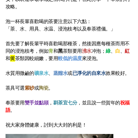
攻略。
泡一杯長輩喜歡喝的茶要注意以下六點：
「茶、水、用具、水温、浸泡枝考以及奉茶禮儀。」
首先要了解長輩平時喜歡喝那種茶，然後因應每種茶而用不
同的浸泡枝考，例如
青
和
黑
茶類要用
沸水
冲泡；
綠
、
白
、
紅
和
黄
茶類因較細嫩，要用
較低的温度
來浸泡。
水質用微鹼的
礦泉水
、
蒸餾水
或
已淨化的自來水
效果較好。
茶具可選
紫砂
或
陶瓷
。
奉茶要用
雙手並點頭
，
斟茶宜七分
，並且說一些賀年的
祝福
語
。
祝大家身體健康，討到大大封的利是！