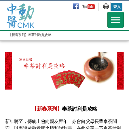
登入
【新春系列】奉茶討利是攻略
【新春系列】
奉茶討利是攻略
新年將至，傳統上會向親友拜年，亦會向父母長輩奉茶問
安，以表達恭敬孝顺之情和討利是，在此分享一下奉茶討利