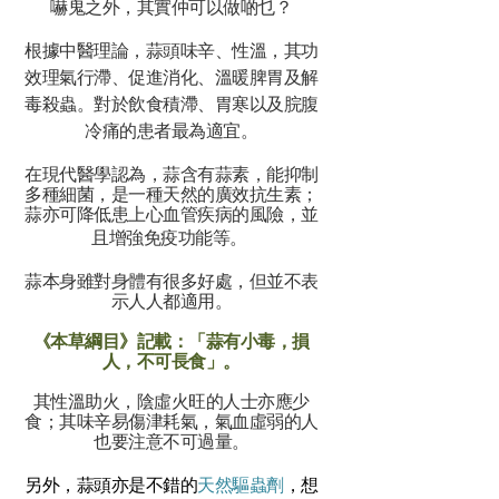
嚇鬼之外，其實仲可以做啲乜？
根據中醫理論，蒜頭味辛、性溫，其功
效理氣行滯、促進消化、溫暖脾胃及解
毒殺蟲。對於飲食積滯、胃寒以及脘腹
冷痛的患者最為適宜。
在現代醫學認為，蒜含有蒜素，能抑制
多種細菌，是一種天然的廣效抗生素；
蒜亦可降低患上心血管疾病的風險，並
且增強免疫功能等。
蒜本身雖對身體有很多好處，但並不表
示人人都適用。
《本草綱目》記載：「蒜有小毒，損
人，不可長食」。
其性溫助火，陰虛火旺的人士亦應少
食；其味辛易傷津耗氣，氣血虛弱的人
也要注意不可過量。
另外，蒜頭亦是不錯的
天然驅蟲劑
，想