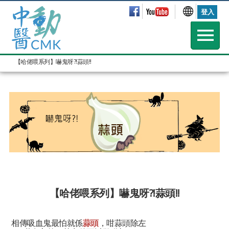
登入
【哈佬喂系列】嚇鬼呀?!蒜頭!!
--
【哈佬喂系列】嚇鬼呀?!蒜頭!!
相傳吸血鬼最怕就係
蒜頭
，咁蒜頭除左