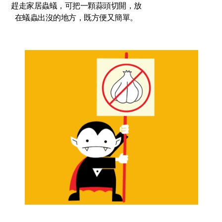
趕走家居蟲蟻，可把一顆蒜頭切開，放
在蟻蟲出沒的地方，既方便又簡單。