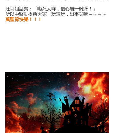
汪阿姐話齋：「嚇死人咩，個心離一離呀！」
所以中醫動提醒大家：玩還玩，出事架嘛～～～～
萬聖節快樂！！！