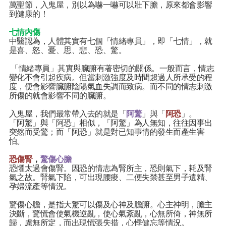
萬聖節，入鬼屋，別以為嚇一嚇可以壯下膽，原來都會影響
到健康的！
七情內傷
中醫認為，人體其實有七個「情緒專員」，即「七情」，就
是喜、怒、憂、思、悲、恐、驚。
「情緒專員」其實與臟腑有著密切的關係。一般而言，情志
變化不會引起疾病。但當刺激強度及時間超過人所承受的程
度，便會影響臟腑陰陽氣血失調而致病。而不同的情志刺激
所傷的就會影響不同的臟腑。
入鬼屋，我們最常帶入去的就是「
阿驚
」與「
阿恐
」。
「阿驚」與「阿恐」相似，「阿驚」為人無知，往往因事出
突然而受驚；而「阿恐」就是對已知事情的發生而產生害
怕。
恐傷腎
，
驚傷心膽
恐懼太過會傷腎。因恐的情志為腎所主，恐則氣下，耗及腎
氣之故。腎氣下陷，可出現腰痠、二便失禁甚至男子遺精、
孕婦流產等情況。
驚傷心膽，是指大驚可以傷及心神及膽腑。心主神明，膽主
決斷，驚慌會使氣機逆亂，使心氣紊亂，心無所倚，神無所
歸，慮無所定，而出現慌張失措，心悸健忘等情況。