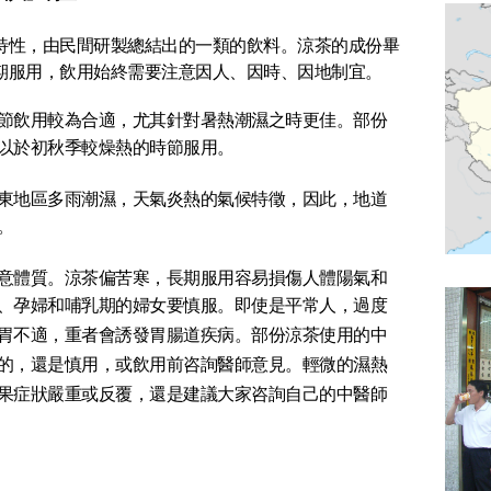
特性，由民間研製總結出的一類的飲料。涼茶的成份畢
期服用，飲用始終需要注意因人、因時、因地制宜。
節飲用較為合適，尤其針對暑熱潮濕之時更佳。部份
以於初秋季較燥熱的時節服用。
東地區多雨潮濕，天氣炎熱的氣候特徵，因此，地道
。
意體質。涼茶偏苦寒，長期服用容易損傷人體陽氣和
、孕婦和哺乳期的婦女要慎服。即使是平常人，過度
胃不適，重者會誘發胃腸道疾病。部份涼茶使用的中
的，還是慎用，或飲用前咨詢醫師意見。輕微的濕熱
果症狀嚴重或反覆，還是建議大家咨詢自己的中醫師