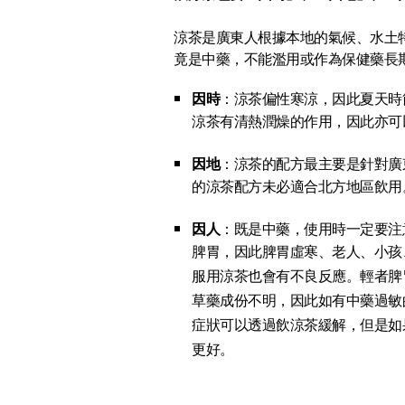
涼茶是廣東人根據本地的氣候、水土
竟是中藥，不能濫用或作為保健藥長
因時
：涼茶偏性寒涼，因此夏天時
涼茶有清熱潤燥的作用，因此亦可
因地
：涼茶的配方最主要是針對廣
的涼茶配方未必適合北方地區飲用
因人
：既是中藥，使用時一定要注
脾胃，因此脾胃虛寒、老人、小孩
服用涼茶也會有不良反應。輕者脾
草藥成份不明，因此如有中藥過敏
症狀可以透過飲涼茶緩解，但是如
更好。