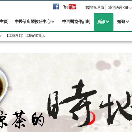
醫院管理局
其他語言 Other 
主頁
中醫診所暨教研中心
中西醫協作計劃
資訊
知識
/
【涼茶系列】涼茶的時地人