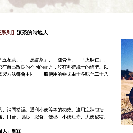
茶系列】
涼茶的時地人
「五花茶」、「感冒茶」、「雞骨草」、「火麻仁」、
都有自己改良的不同的配方，沒有明確統一的標準。以
熬製方法都會不同，一般使用的藥味由十多味至二十八
風、消間祛濕、通利小便等等的功效。適用症狀包括：
熱、口苦、噁心、厭食、便秘，小便短赤、大便秘結。
因人」制宜