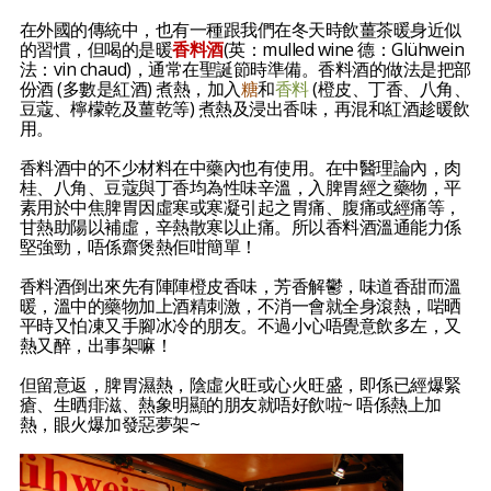
在外國的傳統中，也有一種跟我們在冬天時飲薑茶暖身近似
的習慣，但喝的是暖
香料酒
(英：mulled wine 德：Glühwein
法：vin chaud)，通常在聖誕節時準備。香料酒的做法是把部
份酒 (多數是紅酒) 煮熱，加入
糖
和
香料
(橙皮、丁香、八角、
豆蔻、檸檬乾及薑乾等) 煮熱及浸出香味，再混和紅酒趁暖飲
用。
香料酒中的不少材料在中藥內也有使用。在中醫理論內，肉
桂、八角、豆蔻與丁香均為性味辛溫，入脾胃經之藥物，平
素用於中焦脾胃因虛寒或寒凝引起之胃痛、腹痛或經痛等，
甘熱助陽以補虛，辛熱散寒以止痛。所以香料酒溫通能力係
堅強勁，唔係齋煲熱佢咁簡單！
香料酒倒出來先有陣陣橙皮香味，芳香解鬱，味道香甜而溫
暖，溫中的藥物加上酒精刺激，不消一會就全身滾熱，啱晒
平時又怕凍又手腳冰冷的朋友。不過小心唔覺意飲多左，又
熱又醉，出事架嘛！
但留意返，脾胃濕熱，陰虛火旺或心火旺盛，即係已經爆緊
瘡、生晒痱滋、熱象明顯的朋友就唔好飲啦~ 唔係熱上加
熱，眼火爆加發惡夢架~